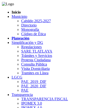
Inicio
Municipio
Cabildo 2025-2027
Directorio
Monografía
Código de Ética
Planeación
Simplificación y DG
Regulaciones
SARE TLATLAYA
Trámites y Servicios
Protesta Ciudadana
Consulta Pública
Visita Domiciliaria
Tramites en Línea
LGCG
PAE_2019_DIF
PAE_2020_DIF
PAE
Transparencia
TRANSPARENCIA FISCAL
IPOMEX 3.0
IPOMEX 4.0